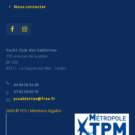
Nous contacter
Yacht Club des Sablettes
135 avenue de la jetée
BP 202
83511 La Seyne-sur-Mer Cedex
04 94 30 52 49
07 83 59 09 75
ycsablettes@free.fr
2026 © YCS / Mentions légales