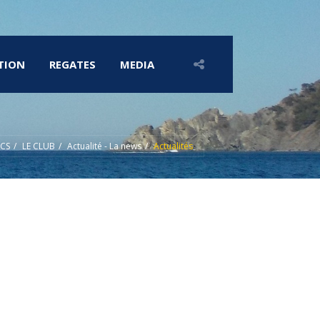
TION
REGATES
MEDIA
CS
LE CLUB
Actualité - La news
Actualités