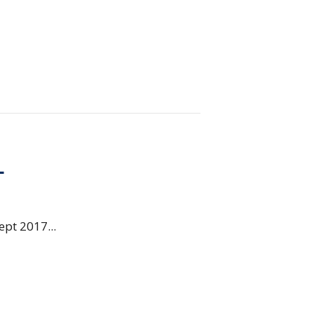
L
ept 2017...