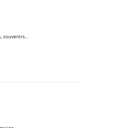
 souvenirs...
maine...