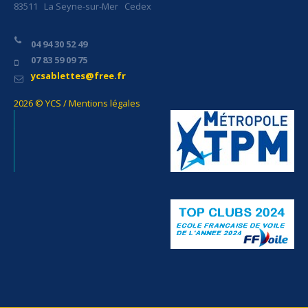
83511 La Seyne-sur-Mer Cedex
04 94 30 52 49
07 83 59 09 75
ycsablettes@free.fr
2026 © YCS / Mentions légales